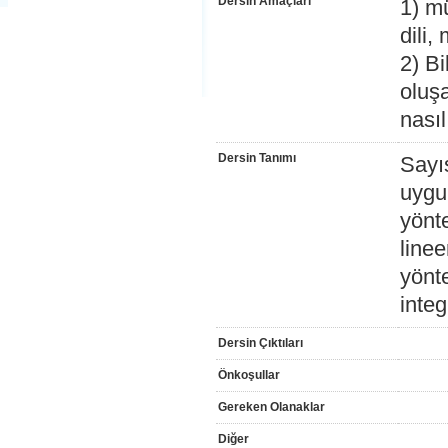
Dersin Amaçları
1) mü
dili,
2) Bi
oluş
nasıl
Dersin Tanımı
Sayı
uygu
yönte
line
yönte
inte
Dersin Çıktıları
Önkoşullar
Gereken Olanaklar
Diğer