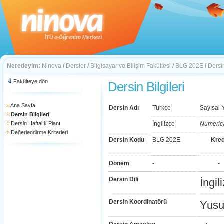
Neredeyim:
Ninova
/
Dersler
/
Bilgisayar ve Bilişim Fakültesi
/
BLG 202E
/
Dersin
Fakülteye dön
Dersin Bilgileri
Ana Sayfa
Dersin Adı
Türkçe
Sayısal 
Dersin Bilgileri
Dersin Haftalık Planı
İngilizce
Numeric
Değerlendirme Kriterleri
Dersin Kodu
BLG 202E
Kred
Dönem
-
-
Dersin Dili
İngil
Dersin Koordinatörü
Yusu