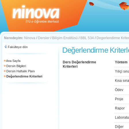
Neredeyim:
Ninova
/
Dersler
/
Bilişim Enstitüsü
/
BBL 534
/
Degerlendirme Kriter
Fakülteye dön
Değerlendirme Kriterl
Ana Sayfa
Ders Değerlendirme
Yöntem
Dersin Bilgileri
Kriterleri
Dersin Haftalık Planı
Yıliçi sın
Değerlendirme Kriterleri
Kısa sın
Ödev
Proje
Rapor
Laboratu
Diğer