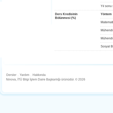
Yıl sonu 
Ders Kredisinin
Yöntem
Bölünmesi (%)
Matemati
Mühendis
Mühendis
Sosyal Bi
Dersler
.
Yardım
.
Hakkında
Ninova, İTÜ Bilgi İşlem Daire Başkanlığı ürünüdür. © 2026