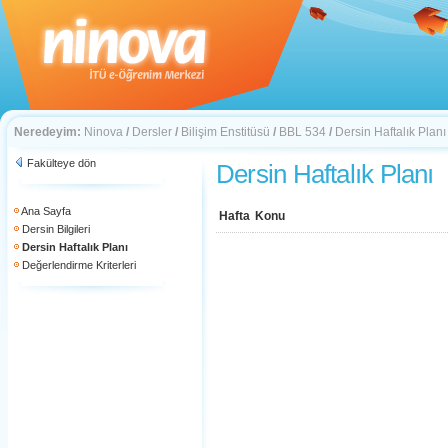
Neredeyim:
Ninova
/
Dersler
/
Bilişim Enstitüsü
/
BBL 534
/
Dersin Haftalık Planı
Fakülteye dön
Dersin Haftalık Planı
Ana Sayfa
Hafta
Konu
Dersin Bilgileri
Dersin Haftalık Planı
Değerlendirme Kriterleri