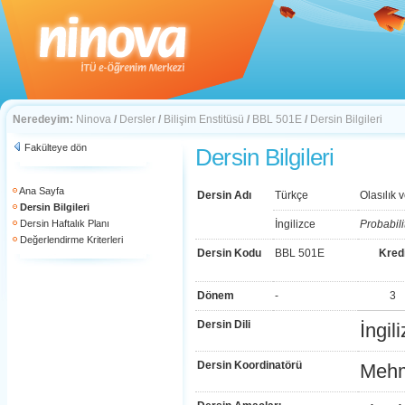
Neredeyim:
Ninova
/
Dersler
/
Bilişim Enstitüsü
/
BBL 501E
/
Dersin Bilgileri
Fakülteye dön
Dersin Bilgileri
Ana Sayfa
Dersin Adı
Türkçe
Olasılık 
Dersin Bilgileri
Dersin Haftalık Planı
İngilizce
Probabili
Değerlendirme Kriterleri
Dersin Kodu
BBL 501E
Kred
Dönem
-
3
Dersin Dili
İngil
Dersin Koordinatörü
Mehm