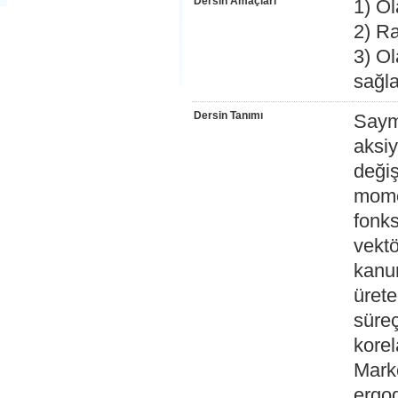
Dersin Amaçları
1) Ol
2) Ra
3) Ol
sağla
Dersin Tanımı
Sayma
aksiy
değiş
momen
fonks
vektör
kanun
ürete
süreç
korel
Marko
ergod