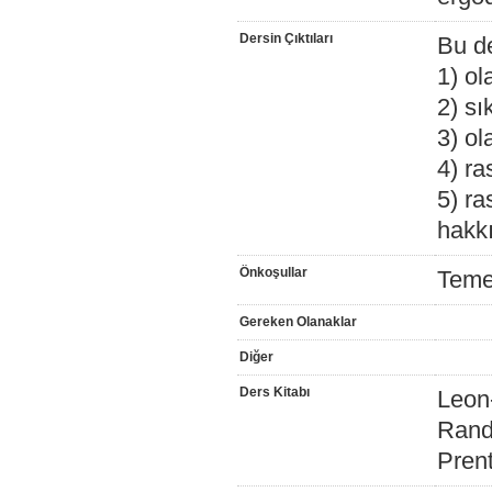
Dersin Çıktıları
Bu de
1) ol
2) sı
3) ol
4) ra
5) ra
hakkı
Önkoşullar
Temel
Gereken Olanaklar
Diğer
Ders Kitabı
Leon-
Rand
Prent