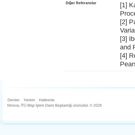
Diğer Referanslar
[1] K
Proc
[2] P
Vari
[3] I
and 
[4] R
Pear
Dersler
.
Yardım
.
Hakkında
Ninova, İTÜ Bilgi İşlem Daire Başkanlığı ürünüdür. © 2026