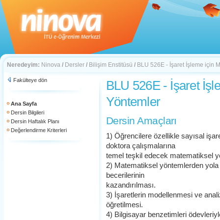
Neredeyim:
Ninova
/
Dersler
/
Bilişim Enstitüsü
/
BLU 526E - İşaret İşleme için 
Fakülteye dön
BLU 526E - İşaret İşl
Yöntemler
Ana Sayfa
Dersin Bilgileri
Dersin Amaçları
Dersin Haftalık Planı
Değerlendirme Kriterleri
1) Öğrencilere özellikle sayısal işa
doktora çalışmalarına
temel teşkil edecek matematiksel y
2) Matematiksel yöntemlerden yola ç
becerilerinin
kazandırılması.
3) İşaretlerin modellenmesi ve anal
öğretilmesi.
4) Bilgisayar benzetimleri ödevleri