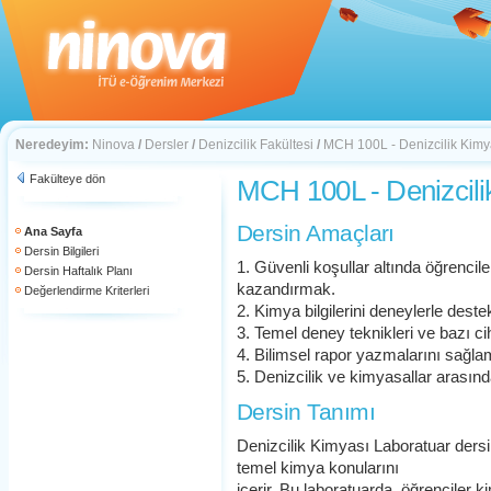
Neredeyim:
Ninova
/
Dersler
/
Denizcilik Fakültesi
/
MCH 100L - Denizcilik Kimy
Fakülteye dön
MCH 100L - Denizcili
Dersin Amaçları
Ana Sayfa
Dersin Bilgileri
1. Güvenli koşullar altında öğrencil
Dersin Haftalık Planı
kazandırmak.
Değerlendirme Kriterleri
2. Kimya bilgilerini deneylerle dest
3. Temel deney teknikleri ve bazı 
4. Bilimsel rapor yazmalarını sağla
5. Denizcilik ve kimyasallar arasın
Dersin Tanımı
Denizcilik Kimyası Laboratuar dersi,
temel kimya konularını
içerir. Bu laboratuarda, öğrenciler ki