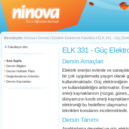
Neredeyim:
Ninova
/
Dersler
/
Elektrik-Elektronik Fakültesi
/
ELK 331 - Güç Elekt
Fakülteye dön
ELK 331 - Güç Elektro
Dersin Amaçları
Ana Sayfa
Dersin Bilgileri
Elektrik enerjisi evlerde ve sanay
Dersin Haftalık Planı
bir çok uygulamada yaygın olarak 
Değerlendirme Kriterleri
kullanılmaktadır. Güç elektroniğinin 
Dersin Kaynakları
ve kullanılabilirliğini arttırmaktır. En
enerji kaynaklarının (rüzgar, günes,
dünyamızın kısıtlı enerji kaynakla
elektroniği bu hedeflere ulaşmamız 
teknikleri konularını incelemektedir.
Dersin Tanımı
Anahtarlama devreleri ve güç elektr