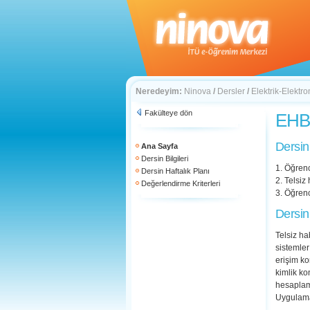
Neredeyim:
Ninova
/
Dersler
/
Elektrik-Elektro
Fakülteye dön
EHB 
Dersin
Ana Sayfa
Dersin Bilgileri
1. Öğrenc
Dersin Haftalık Planı
2. Telsiz
Değerlendirme Kriterleri
3. Öğrenc
Dersin
Telsiz ha
sistemler
erişim ko
kimlik ko
hesaplama
Uygulama