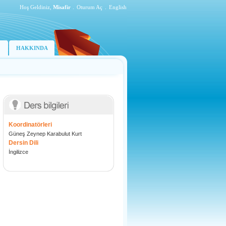
Hoş Geldiniz,
Misafir
.
Oturum Aç
.
English
HAKKINDA
Koordinatörleri
Güneş Zeynep Karabulut Kurt
Dersin Dili
İngilizce