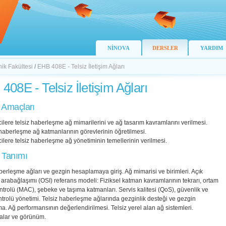
NİNOVA
DERSLER
YARDIM
nik Fakültesi
/
EHB 408E - Telsiz İletişim Ağları
408E - Telsiz İletişim Ağları
 Amaçları
ilere telsiz haberleşme ağ mimarilerini ve ağ tasarım kavramlarını verilmesi.
 haberleşme ağ katmanlarının görevlerinin öğretilmesi.
ilere telsiz haberleşme ağ yönetiminin temellerinin verilmesi.
 Tanımı
berleşme ağları ve gezgin hesaplamaya giriş. Ağ mimarisi ve birimleri. Açık
 arabağlaşımı (OSI) referans modeli: Fiziksel katman kavramlarının tekrarı, ortam
ntrolü (MAC), şebeke ve taşıma katmanları. Servis kalitesi (QoS), güvenlik ve
ntrolü yönetimi. Telsiz haberleşme ağlarında gezginlik desteği ve gezgin
. Ağ performansının değerlendirilmesi. Telsiz yerel alan ağ sistemleri.
lar ve görünüm.