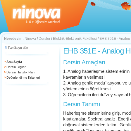
Neredeyim:
Ninova
/
Dersler
/
Elektrik-Elektronik Fakültesi
/
EHB 351E - Analog
Fakülteye dön
EHB 351E - Analog 
Dersin Amaçları
Ana Sayfa
Dersin Bilgileri
1. Analog haberleşme sistemlerinin a
Dersin Haftalık Planı
kavramların verilmesi.
Değerlendirme Kriterleri
2. Analog genlik modu¨lasyonu ve u¨
yöntemlerinin öğretilmesi.
3. Öğrencilerin ileri du¨zey sayısal
Dersin Tanımı
Haberleşme sistemlerine giriş, modu¨
kısıtlamalar. Spektral analiz. Enerji
doğrusal sistemlerden iletimi. Genli
genlik modu¨lasyonu, taşıyıcısı bas