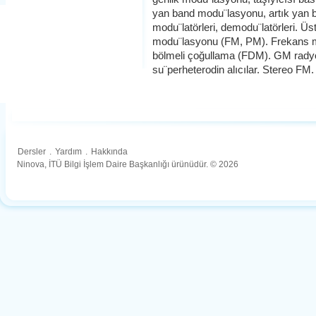
yan band modu¨lasyonu, artık yan 
modu¨latörleri, demodu¨latörleri. Üs
modu¨lasyonu (FM, PM). Frekans mod
bölmeli çoğullama (FDM). GM radyo 
su¨perheterodin alıcılar. Stereo FM.
Dersler
.
Yardım
.
Hakkında
Ninova, İTÜ Bilgi İşlem Daire Başkanlığı ürünüdür. © 2026