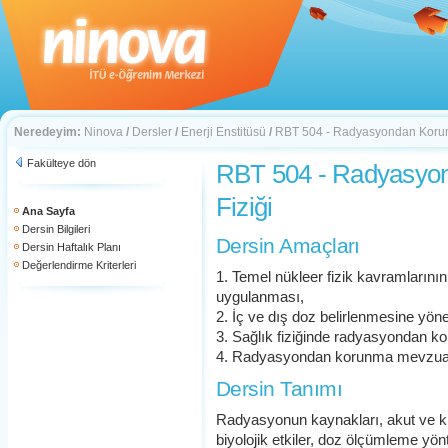
Neredeyim:
Ninova
/
Dersler
/
Enerji Enstitüsü
/
RBT 504 - Radyasyondan Korunm
Fakülteye dön
RBT 504 - Radyasyon
Fiziği
Ana Sayfa
Dersin Bilgileri
Dersin Amaçları
Dersin Haftalık Planı
Değerlendirme Kriterleri
1. Temel nükleer fizik kavramların
uygulanması,
2. İç ve dış doz belirlenmesine yöneli
3. Sağlık fiziğinde radyasyondan ko
4. Radyasyondan korunma mevzua
Dersin Tanımı
Radyasyonun kaynakları, akut ve kr
biyolojik etkiler, doz ölçümleme yö