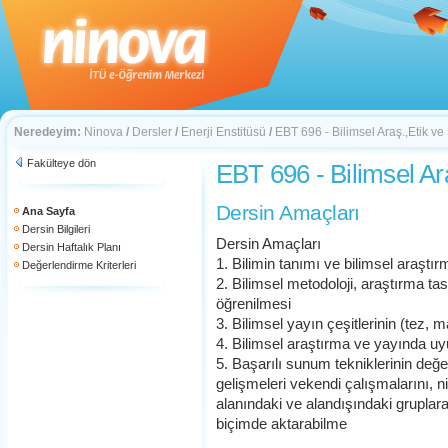
Neredeyim:
Ninova
/
Dersler
/
Enerji Enstitüsü
/
EBT 696 - Bilimsel Araş.,Etik v
Fakülteye dön
EBT 696 - Bilimsel Ar
Dersin Amaçları
Ana Sayfa
Dersin Bilgileri
Dersin Amaçları
Dersin Haftalık Planı
1. Bilimin tanımı ve bilimsel araştı
Değerlendirme Kriterleri
2. Bilimsel metodoloji, araştırma ta
öğrenilmesi
3. Bilimsel yayın çeşitlerinin (tez, 
4. Bilimsel araştırma ve yayında uyu
5. Başarılı sunum tekniklerinin değe
gelişmeleri vekendi çalışmalarını, nic
alanındaki ve alandışındaki gruplara,
biçimde aktarabilme