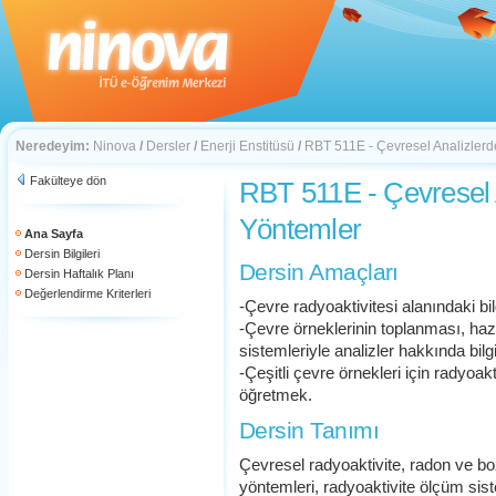
Neredeyim:
Ninova
/
Dersler
/
Enerji Enstitüsü
/
RBT 511E - Çevresel Analizler
Fakülteye dön
RBT 511E - Çevresel 
Yöntemler
Ana Sayfa
Dersin Bilgileri
Dersin Amaçları
Dersin Haftalık Planı
Değerlendirme Kriterleri
-Çevre radyoaktivitesi alanındaki bi
-Çevre örneklerinin toplanması, ha
sistemleriyle analizler hakkında bil
-Çeşitli çevre örnekleri için radyoak
öğretmek.
Dersin Tanımı
Çevresel radyoaktivite, radon ve b
yöntemleri, radyoaktivite ölçüm sist