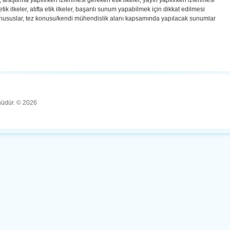
i, araştırma yapılırken izlenmesi gereken etik ilkeler, yayın yapılırken izlenmesi
tik ilkeler, atıfta etik ilkeler, başarılı sunum yapabilmek için dikkat edilmesi
hususlar, tez konusu/kendi mühendislik alanı kapsamında yapılacak sunumlar
ünüdür. © 2026