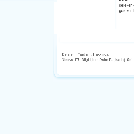
teknikler
gereken e
gereken 
Dersler
.
Yardım
.
Hakkında
Ninova, İTÜ Bilgi İşlem Daire Başkanlığı ür