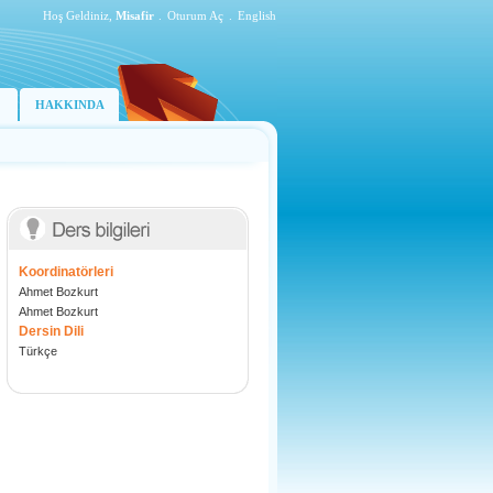
Hoş Geldiniz,
Misafir
.
Oturum Aç
.
English
HAKKINDA
Koordinatörleri
Ahmet Bozkurt
Ahmet Bozkurt
Dersin Dili
Türkçe