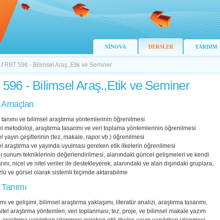
NİNOVA
DERSLER
YARDIM
/
RBT 596 - Bilimsel Araş.,Etik ve Seminer
596 - Bilimsel Araş.,Etik ve Seminer
 Amaçları
n tanımı ve bilimsel araştırma yöntemlerinin öğrenilmesi
el metodoloji, araştırma tasarımı ve veri toplama yöntemlerinin öğrenilmesi
el yayın çeşitlerinin (tez, makale, rapor vb.) öğrenilmesi
el araştırma ve yayında uyulması gereken etik ilkelerin öğrenilmesi
lı sunum tekniklerinin değerlendirilmesi, alanındaki güncel gelişmeleri ve kendi
rını, nicel ve nitel veriler ile destekleyerek, alanındaki ve alan dışındaki gruplara,
özlü ve görsel olarak sistemli biçimde aktarabilme
 Tanımı
ımı ve gelişimi, bilimsel araştırma yaklaşımı, literatür analizi, araştırma tasarımı,
nitel araştırma yöntemleri, veri toplanması, tez, proje, ve bilimsel makale yazım