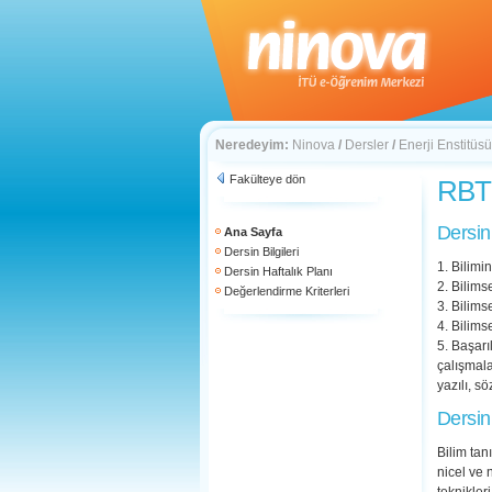
Neredeyim:
Ninova
/
Dersler
/
Enerji Enstitüsü
Fakülteye dön
RBT 
Dersin
Ana Sayfa
Dersin Bilgileri
1. Bilimi
Dersin Haftalık Planı
2. Bilims
Değerlendirme Kriterleri
3. Bilims
4. Bilims
5. Başarı
çalışmala
yazılı, s
Dersin
Bilim tan
nicel ve 