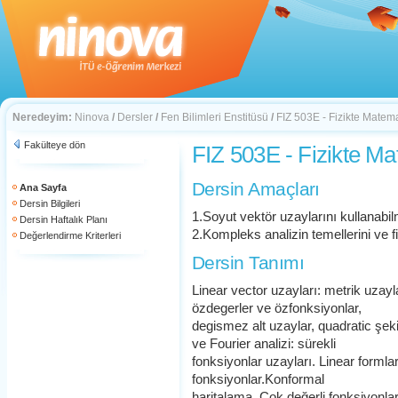
Neredeyim:
Ninova
/
Dersler
/
Fen Bilimleri Enstitüsü
/
FIZ 503E - Fizikte Matem
Fakülteye dön
FIZ 503E - Fizikte M
Dersin Amaçları
Ana Sayfa
Dersin Bilgileri
1.Soyut vektör uzaylarını kullanabi
Dersin Haftalık Planı
2.Kompleks analizin temellerini ve 
Değerlendirme Kriterleri
Dersin Tanımı
Linear vector uzayları: metrik uzayla
özdegerler ve özfonksiyonlar,
degismez alt uzaylar, quadratic şeki
ve Fourier analizi: sürekli
fonksiyonlar uzayları. Linear formlar
fonksiyonlar.Konformal
haritalama. Çok değerli fonksiyonla