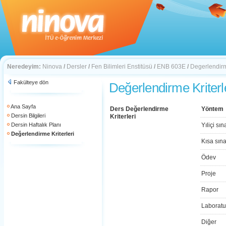
Neredeyim:
Ninova
/
Dersler
/
Fen Bilimleri Enstitüsü
/
ENB 603E
/
Degerlendirme
Fakülteye dön
Değerlendirme Kriterl
Ana Sayfa
Ders Değerlendirme
Yöntem
Dersin Bilgileri
Kriterleri
Dersin Haftalık Planı
Yıliçi sın
Değerlendirme Kriterleri
Kısa sın
Ödev
Proje
Rapor
Laboratu
Diğer