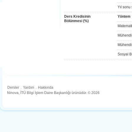
Yıl sonu 
Ders Kredisinin
Yöntem
Bölünmesi (%)
Matemati
Mühendis
Mühendis
Sosyal Bi
Dersler
.
Yardım
.
Hakkında
Ninova, İTÜ Bilgi İşlem Daire Başkanlığı ürünüdür. © 2026