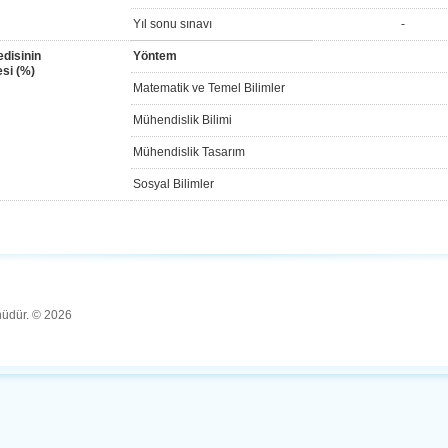
Yıl sonu sınavı
-
disinin
Yöntem
si (%)
Matematik ve Temel Bilimler
Mühendislik Bilimi
Mühendislik Tasarım
Sosyal Bilimler
ünüdür. © 2026