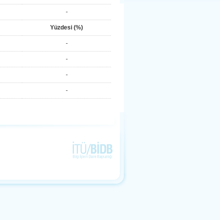
-
Yüzdesi (%)
-
-
-
-