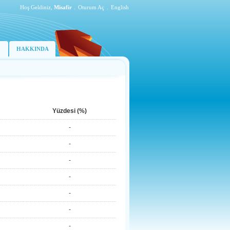
Hoş Geldiniz,
Misafir
.
Oturum Aç
.
English
HAKKINDA
Yüzdesi (%)
-
-
-
-
-
-
-