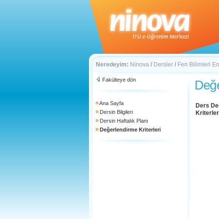
Neredeyim:
Ninova
/
Dersler
/
Fen Bilimleri En
Fakülteye dön
Değe
Ana Sayfa
Ders De
Dersin Bilgileri
Kriterler
Dersin Haftalık Planı
Değerlendirme Kriterleri