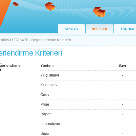
NİNOVA
DERSLER
YARDIM
stitüsü
/
FIZ 647E
/
Degerlendirme Kriterleri
rlendirme Kriterleri
ğerlendirme
Yöntem
Sayı
i
Yıliçi sınavı
-
Kısa sınav
-
Ödev
-
Proje
-
Rapor
-
Laboratuvar
-
Diğer
-