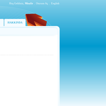
Hoş Geldiniz,
Misafir
.
Oturum Aç
.
English
HAKKINDA