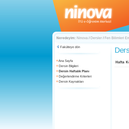
Neredeyim:
Ninova
/
Dersler
/
Fen Bilimleri En
Fakülteye dön
Ders
Ana Sayfa
Hafta
K
Dersin Bilgileri
Dersin Haftalık Planı
Değerlendirme Kriterleri
Dersin Kaynakları