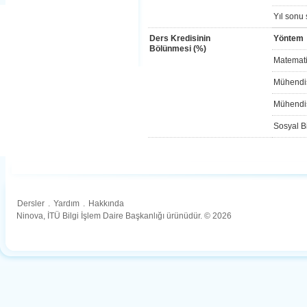
Yıl sonu 
Ders Kredisinin
Yöntem
Bölünmesi (%)
Matemati
Mühendis
Mühendis
Sosyal Bi
Dersler
.
Yardım
.
Hakkında
Ninova, İTÜ Bilgi İşlem Daire Başkanlığı ürünüdür. © 2026