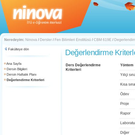
Neredeyim:
Ninova
/
Dersler
/
Fen Bilimleri Enstitüsü
/
CBM 619E
/
Degerlendirm
Fakülteye dön
Değerlendirme Kriterl
Ana Sayfa
Ders Değerlendirme
Yöntem
Dersin Bilgileri
Kriterleri
Dersin Haftalık Planı
Yıliçi sın
Değerlendirme Kriterleri
Kısa sın
Ödev
Proje
Rapor
Laboratu
Diğer