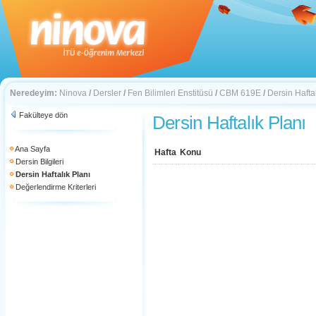
Neredeyim:
Ninova
/
Dersler
/
Fen Bilimleri Enstitüsü
/
CBM 619E
/
Dersin Haftal
Fakülteye dön
Dersin Haftalık Planı
Ana Sayfa
Hafta
Konu
Dersin Bilgileri
Dersin Haftalık Planı
Değerlendirme Kriterleri