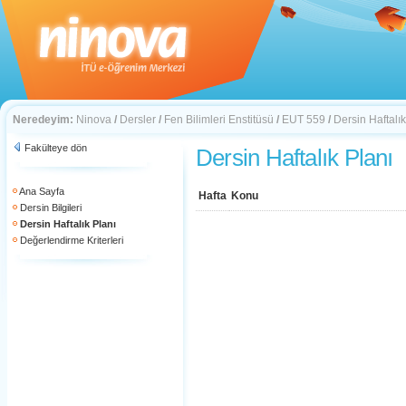
Neredeyim:
Ninova
/
Dersler
/
Fen Bilimleri Enstitüsü
/
EUT 559
/
Dersin Haftalık
Fakülteye dön
Dersin Haftalık Planı
Ana Sayfa
Hafta
Konu
Dersin Bilgileri
Dersin Haftalık Planı
Değerlendirme Kriterleri