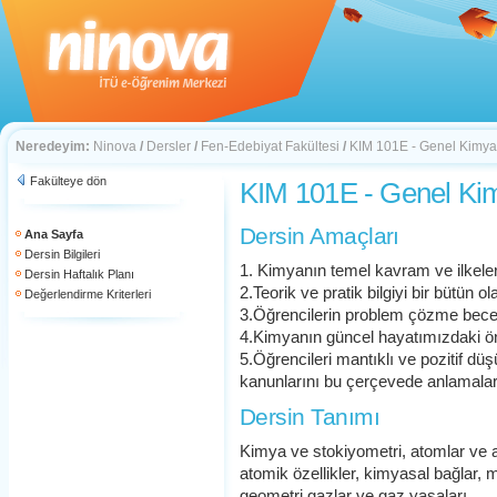
Neredeyim:
Ninova
/
Dersler
/
Fen-Edebiyat Fakültesi
/
KIM 101E - Genel Kimya
Fakülteye dön
KIM 101E - Genel Ki
Dersin Amaçları
Ana Sayfa
Dersin Bilgileri
1. Kimyanın temel kavram ve ilkeler
Dersin Haftalık Planı
2.Teorik ve pratik bilgiyi bir bütün 
Değerlendirme Kriterleri
3.Öğrencilerin problem çözme beceri
4.Kimyanın güncel hayatımızdaki ö
5.Öğrencileri mantıklı ve pozitif d
kanunlarını bu çerçevede anlamala
Dersin Tanımı
Kimya ve stokiyometri, atomlar ve at
atomik özellikler, kimyasal bağlar, 
geometri,gazlar ve gaz yasaları,