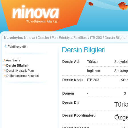
Neredeyim:
Ninova
/
Dersler
/
Fen-Edebiyat Fakültesi
/
ITB 203
/
Dersin Bilgileri
Fakülteye dön
Dersin Bilgileri
Ana Sayfa
Dersin Adı
Türkçe
Sosyoloj
Dersin Bilgileri
Dersin Haftalık Planı
İngilizce
Sociolog
Değerlendirme Kriterleri
Dersin Kodu
ITB 203
Kred
Dönem
-
3
Dersin Dili
Türk
Dersin Koordinatörü
Özge