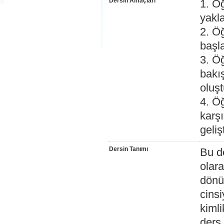
Dersin Amaçları
1. Öğ
yakla
2. Öğ
başl
3. Öğ
bakış
oluş
4. Öğ
karşı
geliş
Dersin Tanımı
Bu de
olara
dönüş
cinsi
kimli
ders