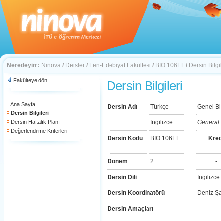
Neredeyim:
Ninova
/
Dersler
/
Fen-Edebiyat Fakültesi
/
BIO 106EL
/
Dersin Bilgil
Fakülteye dön
Dersin Bilgileri
Ana Sayfa
Dersin Adı
Türkçe
Genel Bi
Dersin Bilgileri
Dersin Haftalık Planı
İngilizce
General 
Değerlendirme Kriterleri
Dersin Kodu
BIO 106EL
Kred
Dönem
2
-
Dersin Dili
İngilizce
Dersin Koordinatörü
Deniz Ş
Dersin Amaçları
-