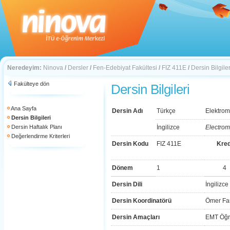
Neredeyim:
Ninova
/
Dersler
/
Fen-Edebiyat Fakültesi
/
FIZ 411E
/
Dersin Bilgiler
Fakülteye dön
Dersin Bilgileri
Ana Sayfa
Dersin Adı
Türkçe
Elektrom
Dersin Bilgileri
Dersin Haftalık Planı
İngilizce
Electrom
Değerlendirme Kriterleri
Dersin Kodu
FIZ 411E
Kred
Dönem
1
4
Dersin Dili
İngilizce
Dersin Koordinatörü
Ömer Fa
Dersin Amaçları
EMT Öğr