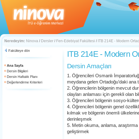
Neredeyim:
Ninova
/
Dersler
/
Fen-Edebiyat Fakültesi
/
ITB 214E - Modern Orta
Fakülteye dön
ITB 214E - Modern O
Dersin Amaçları
Ana Sayfa
Dersin Bilgileri
1. Öğrencileri Osmanlı İmparatorl
Dersin Haftalık Planı
meydana gelen Ortadoğu’daki ana ta
Değerlendirme Kriterleri
2. Öğrencilerin bölgenin mevcut
olayları anlaması için gerekli olan b
3. Öğrencileri bölgenin sosyo-külterel
4. Öğrencileri bölgenin genel özelli
kılmak ve bölgenin önemli ülkelerine
derinleşmek
5. Metin okuma, anlama, araştırma
geliştirmek