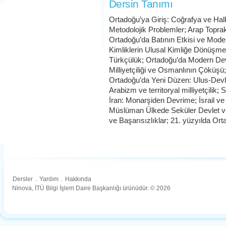
Dersin Tanımı
Ortadoğu’ya Giriş: Coğrafya ve Hal
Metodolojik Problemler; Arap Toprak
Ortadoğu’da Batının Etkisi ve Mod
Kimliklerin Ulusal Kimliğe Dönüşmes
Türkçülük; Ortadoğu’da Modern Dev
Milliyetçiliği ve Osmanlının Çöküş
Ortadoğu’da Yeni Düzen: Ulus-Devle
Arabizm ve territoryal milliyetçilik;
İran: Monarşiden Devrime; İsrail ve F
Müslüman Ülkede Seküler Devlet v
ve Başarısızlıklar; 21. yüzyılda Orta
Dersler
.
Yardım
.
Hakkında
Ninova, İTÜ Bilgi İşlem Daire Başkanlığı ürünüdür. © 2026