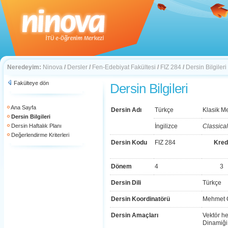
Neredeyim:
Ninova
/
Dersler
/
Fen-Edebiyat Fakültesi
/
FIZ 284
/
Dersin Bilgileri
Fakülteye dön
Dersin Bilgileri
Ana Sayfa
Dersin Adı
Türkçe
Klasik Me
Dersin Bilgileri
Dersin Haftalık Planı
İngilizce
Classica
Değerlendirme Kriterleri
Dersin Kodu
FIZ 284
Kred
Dönem
4
3
Dersin Dili
Türkçe
Dersin Koordinatörü
Mehmet 
Dersin Amaçları
Vektör h
Dinamiği