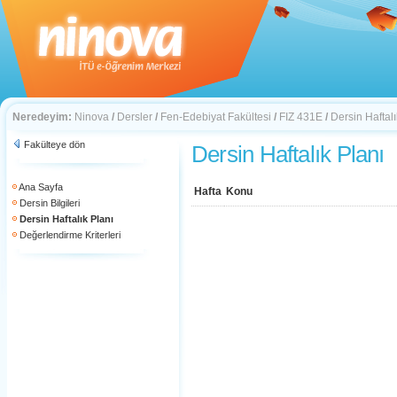
Neredeyim:
Ninova
/
Dersler
/
Fen-Edebiyat Fakültesi
/
FIZ 431E
/
Dersin Haftalı
Fakülteye dön
Dersin Haftalık Planı
Ana Sayfa
Hafta
Konu
Dersin Bilgileri
Dersin Haftalık Planı
Değerlendirme Kriterleri