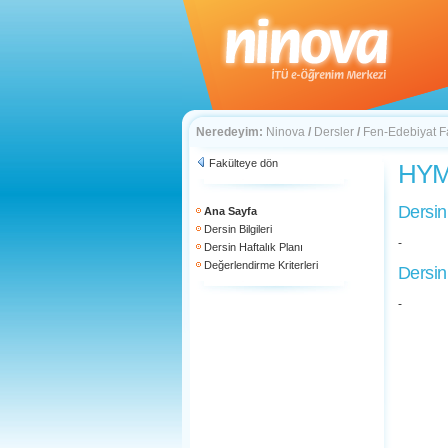
Neredeyim:
Ninova
/
Dersler
/
Fen-Edebiyat F
Fakülteye dön
HYM 
Dersin
Ana Sayfa
Dersin Bilgileri
-
Dersin Haftalık Planı
Değerlendirme Kriterleri
Dersin
-