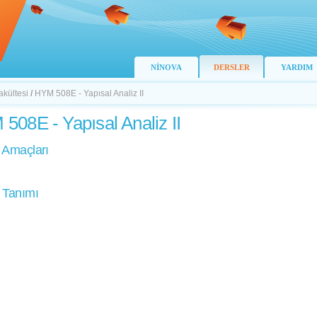
NİNOVA
DERSLER
YARDIM
akültesi
/
HYM 508E - Yapısal Analiz II
508E - Yapısal Analiz II
 Amaçları
 Tanımı