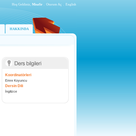
Hoş Geldiniz,
Misafir
.
Oturum Aç
.
English
HAKKINDA
Koordinatörleri
Emre Koyuncu
Dersin Dili
İngilizce