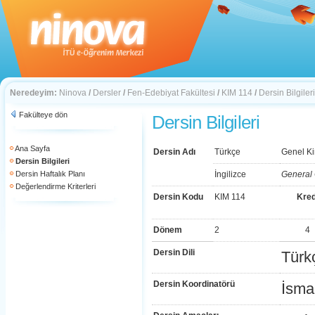
Neredeyim:
Ninova
/
Dersler
/
Fen-Edebiyat Fakültesi
/
KIM 114
/
Dersin Bilgileri
Fakülteye dön
Dersin Bilgileri
Ana Sayfa
Dersin Adı
Türkçe
Genel Ki
Dersin Bilgileri
Dersin Haftalık Planı
İngilizce
General 
Değerlendirme Kriterleri
Dersin Kodu
KIM 114
Kred
Dönem
2
4
Dersin Dili
Türk
Dersin Koordinatörü
İsma