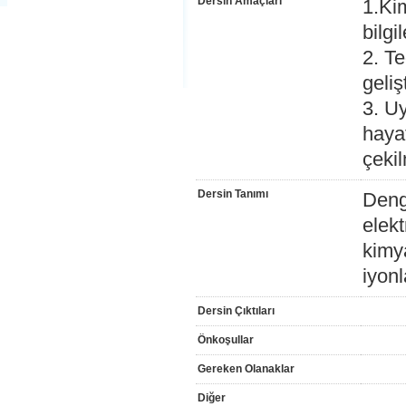
Dersin Amaçları
1.Kim
bilgi
2. Te
geliş
3. Uy
haya
çeki
Dersin Tanımı
Deng
elek
kimy
iyonl
Dersin Çıktıları
Önkoşullar
Gereken Olanaklar
Diğer