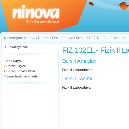
Neredeyim:
Ninova
/
Dersler
/
Fen-Edebiyat Fakültesi
/
FIZ 102EL - Fizik II Lab
Fakülteye dön
FIZ 102EL - Fizik II L
Dersin Amaçları
Ana Sayfa
Dersin Bilgileri
Fizik II Laboratuvar
Dersin Haftalık Planı
Değerlendirme Kriterleri
Dersin Tanımı
Fizik II Laboratuvar