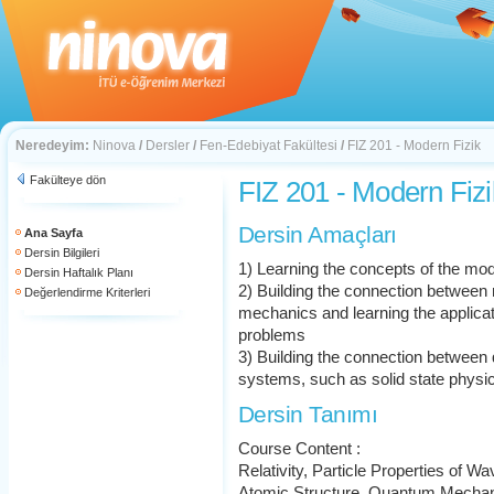
Neredeyim:
Ninova
/
Dersler
/
Fen-Edebiyat Fakültesi
/
FIZ 201 - Modern Fizik
Fakülteye dön
FIZ 201 - Modern Fizi
Dersin Amaçları
Ana Sayfa
Dersin Bilgileri
1) Learning the concepts of the mo
Dersin Haftalık Planı
2) Building the connection betwee
Değerlendirme Kriterleri
mechanics and learning the applic
problems
3) Building the connection betwee
systems, such as solid state physics
Dersin Tanımı
Course Content :
Relativity, Particle Properties of W
Atomic Structure, Quantum Mechan