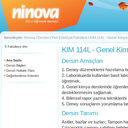
Neredeyim:
Ninova
/
Dersler
/
Fen-Edebiyat Fakültesi
/
KIM 114L - Genel Kimya 
Fakülteye dön
KIM 114L - Genel Kimy
Dersin Amaçları
Ana Sayfa
Dersin Bilgileri
1. Deney düzeneklerini hazırlama b
Dersin Haftalık Planı
2. Laboratuarda kullanılan basit labo
Değerlendirme Kriterleri
öğretmek.
3. Genel kimya derslerinde öğrenile
desteklenmesini sağlamak.
4. Bilimsel rapor yazma tekniklerin
5. Deney sonuçlarını yorumlama be
Dersin Tanımı
Asitler, bazlar ve tuzları; Tampon 
Çözünürlük çarpımı sabitinin belirlen