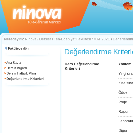
Neredeyim:
Ninova
/
Dersler
/
Fen-Edebiyat Fakültesi
/
MAT 202E
/
Degerlendirm
Fakülteye dön
Değerlendirme Kriterl
Ana Sayfa
Ders Değerlendirme
Yöntem
Dersin Bilgileri
Kriterleri
Dersin Haftalık Planı
Yıliçi sın
Değerlendirme Kriterleri
Kısa sın
Ödev
Proje
Rapor
Laboratu
Diğer