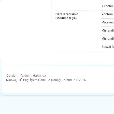
Yıl sonu 
Ders Kredisinin
Yöntem
Bölünmesi (%)
Matemati
Mühendis
Mühendis
Sosyal Bi
Dersler
.
Yardım
.
Hakkında
Ninova, İTÜ Bilgi İşlem Daire Başkanlığı ürünüdür. © 2026