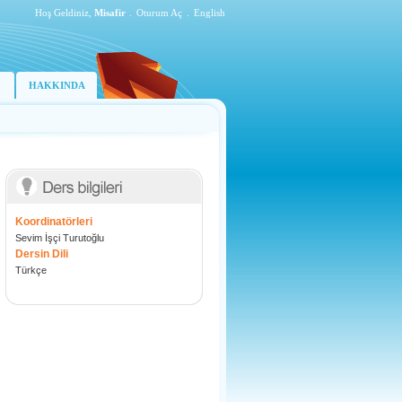
Hoş Geldiniz,
Misafir
.
Oturum Aç
.
English
HAKKINDA
Koordinatörleri
Sevim İşçi Turutoğlu
Dersin Dili
Türkçe