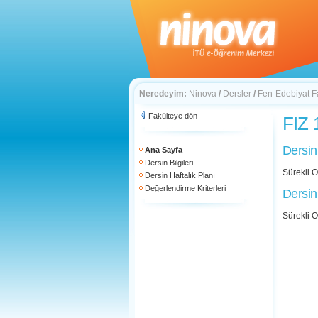
Neredeyim:
Ninova
/
Dersler
/
Fen-Edebiyat F
Fakülteye dön
FIZ 
Dersin
Ana Sayfa
Dersin Bilgileri
Sürekli O
Dersin Haftalık Planı
Değerlendirme Kriterleri
Dersin
Sürekli O