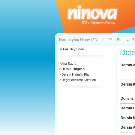
Neredeyim:
Ninova
/
Dersler
/
Fen-Edebiyat F
Fakülteye dön
Dersi
Ana Sayfa
Dersin A
Dersin Bilgileri
Dersin Haftalık Planı
Değerlendirme Kriterleri
Dersin 
Dönem
Dersin D
Dersin 
Dersin 