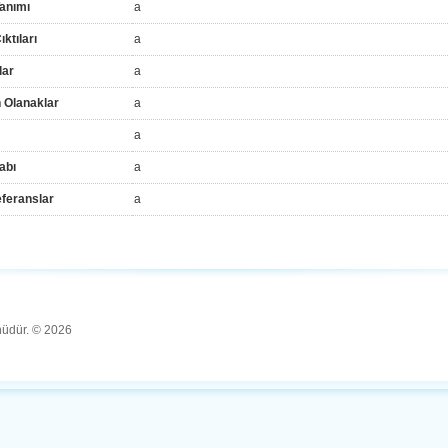
anımı
a
ktıları
a
lar
a
 Olanaklar
a
a
abı
a
feranslar
a
ünüdür. © 2026