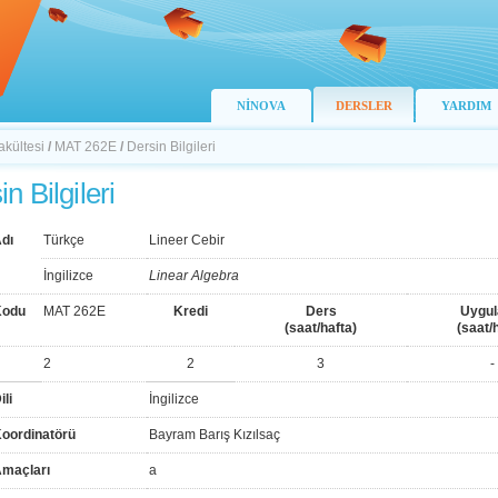
NİNOVA
DERSLER
YARDIM
akültesi
/
MAT 262E
/
Dersin Bilgileri
n Bilgileri
dı
Türkçe
Lineer Cebir
İngilizce
Linear Algebra
Kodu
MAT 262E
Kredi
Ders
Uygu
(saat/hafta)
(saat/
2
2
3
-
ili
İngilizce
Koordinatörü
Bayram Barış Kızılsaç
Amaçları
a