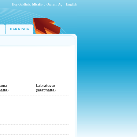
Hoş Geldiniz,
Misafir
.
Oturum Aç
.
English
HAKKINDA
lama
Labratuvar
hafta)
(saat/hafta)
-