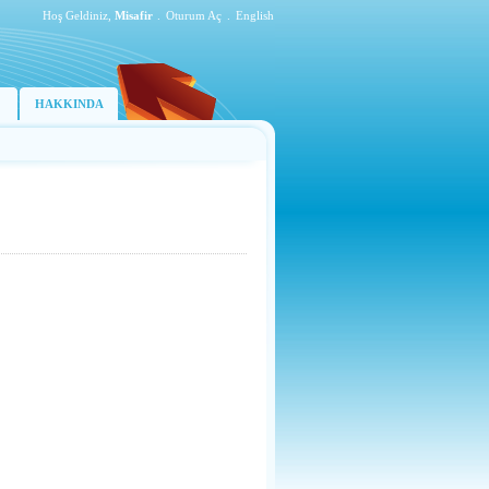
Hoş Geldiniz,
Misafir
.
Oturum Aç
.
English
HAKKINDA