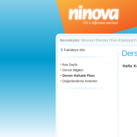
Neredeyim:
Ninova
/
Dersler
/
Fen-Edebiyat F
Fakülteye dön
Ders
Ana Sayfa
Hafta
K
Dersin Bilgileri
Dersin Haftalık Planı
Değerlendirme Kriterleri