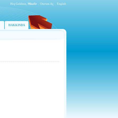
Hoş Geldiniz,
Misafir
.
Oturum Aç
.
English
HAKKINDA