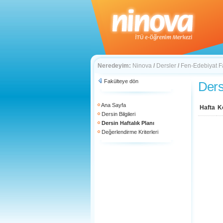
Neredeyim:
Ninova
/
Dersler
/
Fen-Edebiyat F
Fakülteye dön
Ders
Ana Sayfa
Hafta
K
Dersin Bilgileri
Dersin Haftalık Planı
Değerlendirme Kriterleri