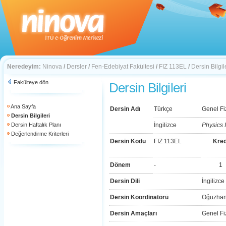
Neredeyim:
Ninova
/
Dersler
/
Fen-Edebiyat Fakültesi
/
FIZ 113EL
/
Dersin Bilgil
Fakülteye dön
Dersin Bilgileri
Ana Sayfa
Dersin Adı
Türkçe
Genel Fi
Dersin Bilgileri
Dersin Haftalık Planı
İngilizce
Physics 
Değerlendirme Kriterleri
Dersin Kodu
FIZ 113EL
Kred
Dönem
-
1
Dersin Dili
İngilizce
Dersin Koordinatörü
Oğuzhan
Dersin Amaçları
Genel Fi