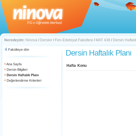
Neredeyim:
Ninova
/
Dersler
/
Fen-Edebiyat Fakültesi
/
MAT 438
/
Dersin Haftalı
Fakülteye dön
Dersin Haftalık Planı
Ana Sayfa
Hafta
Konu
Dersin Bilgileri
Dersin Haftalık Planı
Değerlendirme Kriterleri