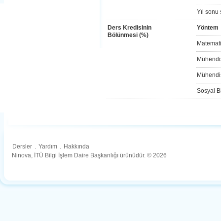
Yıl sonu 
Ders Kredisinin
Yöntem
Bölünmesi (%)
Matemati
Mühendis
Mühendis
Sosyal Bi
Dersler
.
Yardım
.
Hakkında
Ninova, İTÜ Bilgi İşlem Daire Başkanlığı ürünüdür. © 2026