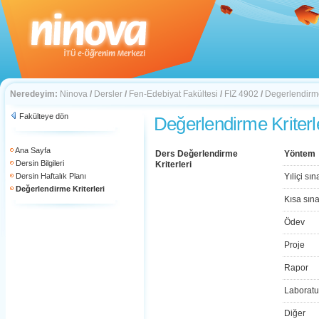
Neredeyim:
Ninova
/
Dersler
/
Fen-Edebiyat Fakültesi
/
FIZ 4902
/
Degerlendirme
Fakülteye dön
Değerlendirme Kriterl
Ana Sayfa
Ders Değerlendirme
Yöntem
Dersin Bilgileri
Kriterleri
Dersin Haftalık Planı
Yıliçi sın
Değerlendirme Kriterleri
Kısa sın
Ödev
Proje
Rapor
Laboratu
Diğer