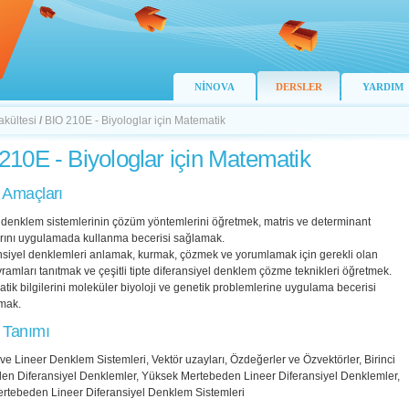
NİNOVA
DERSLER
YARDIM
akültesi
/
BIO 210E - Biyologlar için Matematik
210E - Biyologlar için Matematik
 Amaçları
r denklem sistemlerinin çözüm yöntemlerini öğretmek, matris ve determinant
rını uygulamada kullanma becerisi sağlamak.
ansiyel denklemleri anlamak, kurmak, çözmek ve yorumlamak için gerekli olan
ramları tanıtmak ve çeşitli tipte diferansiyel denklem çözme teknikleri öğretmek.
tik bilgilerini moleküler biyoloji ve genetik problemlerine uygulama becerisi
mak.
 Tanımı
 ve Lineer Denklem Sistemleri, Vektör uzayları, Özdeğerler ve Özvektörler, Birinci
en Diferansiyel Denklemler, Yüksek Mertebeden Lineer Diferansiyel Denklemler,
Mertebeden Lineer Diferansiyel Denklem Sistemleri