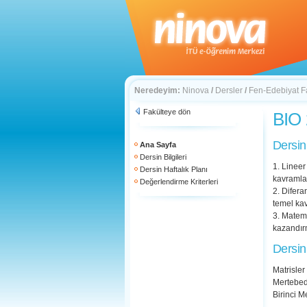
Neredeyim:
Ninova
/
Dersler
/
Fen-Edebiyat F
Fakülteye dön
BIO 
Dersin
Ana Sayfa
Dersin Bilgileri
1. Linee
Dersin Haftalık Planı
kavramla
Değerlendirme Kriterleri
2. Difer
temel kav
3. Matema
kazandır
Dersin
Matrisler
Mertebed
Birinci 