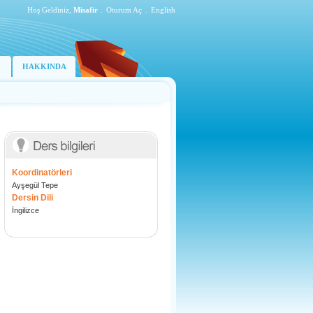
Hoş Geldiniz,
Misafir
.
Oturum Aç
.
English
HAKKINDA
Koordinatörleri
Ayşegül Tepe
Dersin Dili
İngilizce