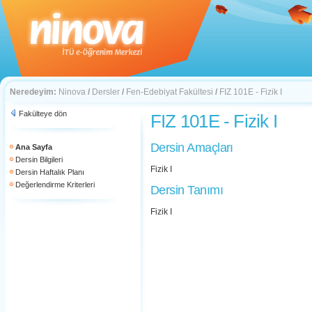
Neredeyim:
Ninova
/
Dersler
/
Fen-Edebiyat Fakültesi
/
FIZ 101E - Fizik I
Fakülteye dön
FIZ 101E - Fizik I
Dersin Amaçları
Ana Sayfa
Dersin Bilgileri
Fizik I
Dersin Haftalık Planı
Değerlendirme Kriterleri
Dersin Tanımı
Fizik I