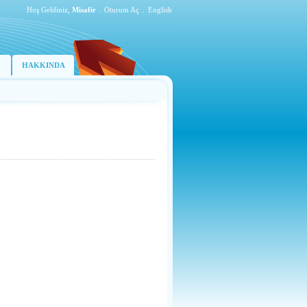
Hoş Geldiniz,
Misafir
.
Oturum Aç
.
English
HAKKINDA