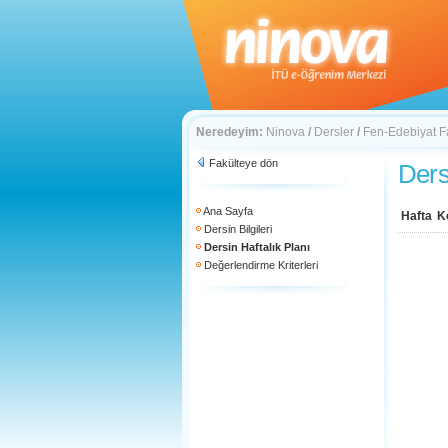
Neredeyim:
Ninova
/
Dersler
/
Fen-Edebiyat F
Fakülteye dön
Ders
Ana Sayfa
Hafta
K
Dersin Bilgileri
Dersin Haftalık Planı
Değerlendirme Kriterleri