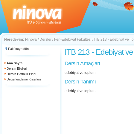
Neredeyim:
Ninova
/
Dersler
/
Fen-Edebiyat Fakültesi
/
ITB 213 - Edebiyat ve T
Fakülteye dön
ITB 213 - Edebiyat v
Dersin Amaçları
Ana Sayfa
Dersin Bilgileri
edebiyat ve toplum
Dersin Haftalık Planı
Değerlendirme Kriterleri
Dersin Tanımı
edebiyat ve toplum