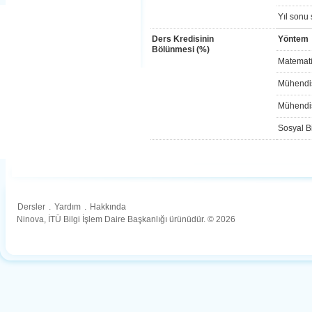
Yıl sonu 
Ders Kredisinin
Yöntem
Bölünmesi (%)
Matemati
Mühendis
Mühendis
Sosyal Bi
Dersler
.
Yardım
.
Hakkında
Ninova, İTÜ Bilgi İşlem Daire Başkanlığı ürünüdür. © 2026