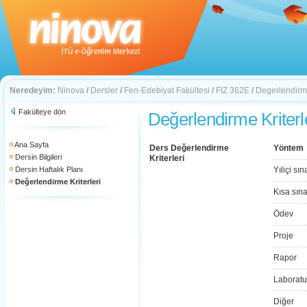
Neredeyim:
Ninova
/
Dersler
/
Fen-Edebiyat Fakültesi
/
FIZ 362E
/
Degerlendirme
Fakülteye dön
Değerlendirme Kriterl
Ana Sayfa
Ders Değerlendirme
Yöntem
Dersin Bilgileri
Kriterleri
Dersin Haftalık Planı
Yıliçi sın
Değerlendirme Kriterleri
Kısa sın
Ödev
Proje
Rapor
Laboratu
Diğer