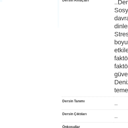
Dersin Amaçları
..Den
Sosyo
davra
dinle
Stres
boyut
etkil
faktö
faktö
güve
Deniz
temel
Dersin Tanımı
..
Dersin Çıktıları
..
Önkoşullar