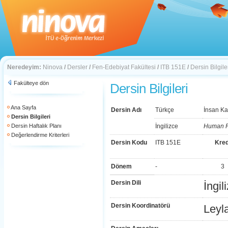
Neredeyim:
Ninova
/
Dersler
/
Fen-Edebiyat Fakültesi
/
ITB 151E
/
Dersin Bilgile
Fakülteye dön
Dersin Bilgileri
Ana Sayfa
Dersin Adı
Türkçe
İnsan Ka
Dersin Bilgileri
Dersin Haftalık Planı
İngilizce
Human R
Değerlendirme Kriterleri
Dersin Kodu
ITB 151E
Kred
Dönem
-
3
Dersin Dili
İngil
Dersin Koordinatörü
Leyl