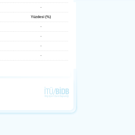
-
Yüzdesi (%)
-
-
-
-