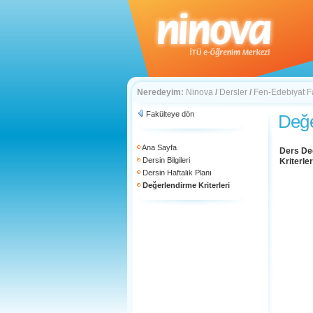
Neredeyim:
Ninova
/
Dersler
/
Fen-Edebiyat F
Fakülteye dön
Değe
Ana Sayfa
Ders De
Dersin Bilgileri
Kriterler
Dersin Haftalık Planı
Değerlendirme Kriterleri