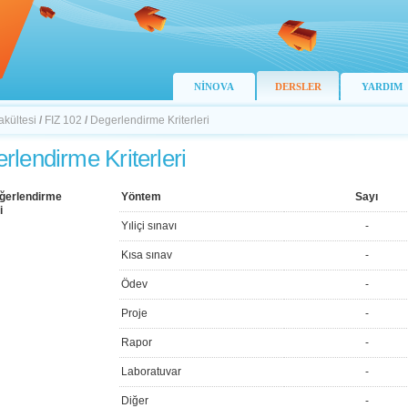
NİNOVA
DERSLER
YARDIM
akültesi
/
FIZ 102
/
Degerlendirme Kriterleri
rlendirme Kriterleri
ğerlendirme
Yöntem
Sayı
i
Yıliçi sınavı
-
Kısa sınav
-
Ödev
-
Proje
-
Rapor
-
Laboratuvar
-
Diğer
-