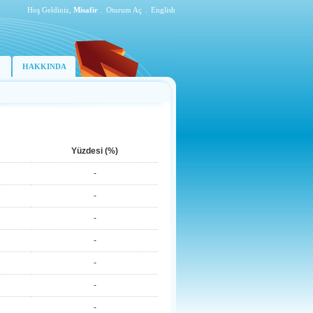
Hoş Geldiniz,
Misafir
.
Oturum Aç
.
English
HAKKINDA
Yüzdesi (%)
-
-
-
-
-
-
-