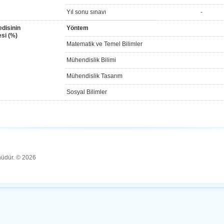
Yıl sonu sınavı
-
disinin
Yöntem
si (%)
Matematik ve Temel Bilimler
Mühendislik Bilimi
Mühendislik Tasarım
Sosyal Bilimler
ünüdür. © 2026