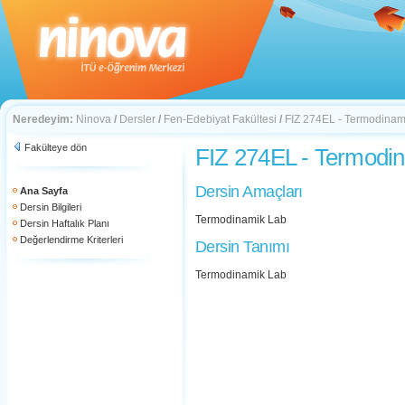
Neredeyim:
Ninova
/
Dersler
/
Fen-Edebiyat Fakültesi
/
FIZ 274EL - Termodinam
Fakülteye dön
FIZ 274EL - Termodi
Dersin Amaçları
Ana Sayfa
Dersin Bilgileri
Termodinamik Lab
Dersin Haftalık Planı
Değerlendirme Kriterleri
Dersin Tanımı
Termodinamik Lab