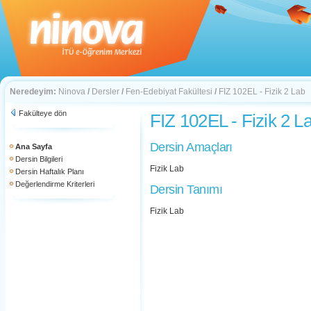
Neredeyim:
Ninova
/
Dersler
/
Fen-Edebiyat Fakültesi
/
FIZ 102EL - Fizik 2 Lab
Fakülteye dön
FIZ 102EL - Fizik 2 L
Dersin Amaçları
Ana Sayfa
Dersin Bilgileri
Fizik Lab
Dersin Haftalık Planı
Değerlendirme Kriterleri
Dersin Tanımı
Fizik Lab