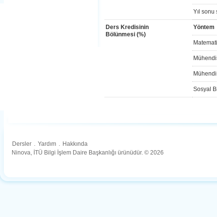
Yıl sonu 
Ders Kredisinin
Yöntem
Bölünmesi (%)
Matemati
Mühendis
Mühendis
Sosyal Bi
Dersler
.
Yardım
.
Hakkında
Ninova, İTÜ Bilgi İşlem Daire Başkanlığı ürünüdür. © 2026