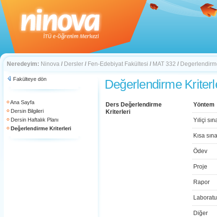
Neredeyim:
Ninova
/
Dersler
/
Fen-Edebiyat Fakültesi
/
MAT 332
/
Degerlendirme
Fakülteye dön
Değerlendirme Kriterl
Ana Sayfa
Ders Değerlendirme
Yöntem
Dersin Bilgileri
Kriterleri
Dersin Haftalık Planı
Yıliçi sın
Değerlendirme Kriterleri
Kısa sın
Ödev
Proje
Rapor
Laboratu
Diğer